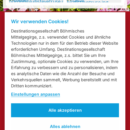
Kontakte
Wir verwenden Cookies!
Veranstaltung beifügen
Destinationsgesellschaft Böhmisches
Přihlášení odběru newsletterů
Mittelgegirge, z.s. verwendet Cookies und ähnliche
Cookies
Technologien nur in dem für den Betrieb dieser Website
erforderlichen Umfang. Destinationsgesellschaft
Böhmisches Mittelgegirge, z.s. bittet Sie um Ihre
Zustimmung, optionale Cookies zu verwenden, um Ihre
Erfahrung zu verbessern und zu personalisieren, indem
es analytische Daten wie die Anzahl der Besuche und
Web über Elbe Radweg in Aussiger Region
Web über Kongress - und inzentive Touristik in Aussiger
Verkehrsquellen sammelt, Werbung bereitstellt und mit
Regionale Marke
Dritten kommuniziert.
Einstellungen anpassen
Alle akzeptieren
Alles ablehnen