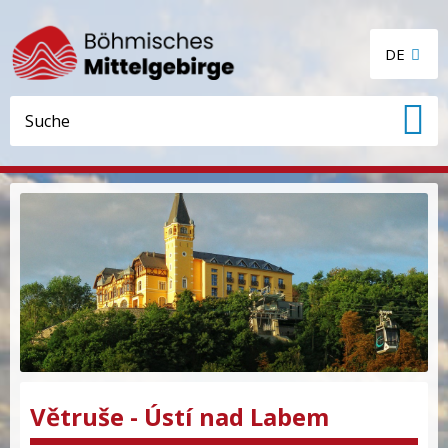
DE
Větruše - Ústí nad Labem