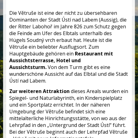
Die Větruše ist eine der nicht zu übersehbaren
Dominanten der Stadt Ústí nad Labem (Aussig), die
der Ritter Labohoř im Jahre 826 zum Schutz gegen
die Feinde am Ufer des Elbtals unterhalb des
Hügels Soudný vrch erbaut hat. Heute ist die
Větruše ein beliebter Ausflugsort. Zum
Hauptgebäude gehören ein
Restaurant mit
Aussichtsterrasse, Hotel und
Aussichtsturm.
Von dem Turm gibt es eine
wunderschöne Aussicht auf das Elbtal und die Stadt
Ústí nad Labem.
Zur weiteren Attraktion
dieses Areals wurden ein
Spiegel- und Naturlabyrinth, ein Kinderspielplatz
und ein Sportplatz errichtet. In der näheren
Umgebung der Větruše befindet sich eine
mittelalterliche Hinrichtungsstätte, von wo aus der
Lehrpfad in den „Untergrund der Stadt Ústí“ führt.
Bei der Větruše beginnt auch der Lehrpfad Větruše