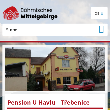
DE
Pension U Havlu - Třebenice