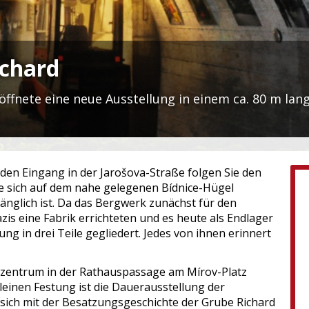
ichard
fnete eine neue Ausstellung in einem ca. 80 m lang
den Eingang in der Jarošova-Straße folgen Sie den
ie sich auf dem nahe gelegenen Bídnice-Hügel
ugänglich ist. Da das Bergwerk zunächst für den
is eine Fabrik errichteten und es heute als Endlager
llung in drei Teile gegliedert. Jedes von ihnen erinnert
nszentrum in der Rathauspassage am Mírov-Platz
einen Festung ist die Dauerausstellung der
 sich mit der Besatzungsgeschichte der Grube Richard