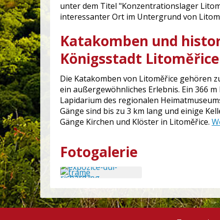
unter dem Titel "Konzentrationslager Litom
interessanter Ort im Untergrund von Litom
Katakomben und histor
Königsstadt Litoměřice
Die Katakomben von Litoměřice gehören z
ein außergewöhnliches Erlebnis. Ein 366 m 
Lapidarium des regionalen Heimatmuseums be
Gänge sind bis zu 3 km lang und einige Kel
Gänge Kirchen und Klöster in Litoměřice.
We
Fotogalerie