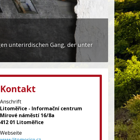
en unterirdischen Gang, der unter
Kontakt
Anschrift
Litoměřice - Informační centrum
Mírové náměstí 16/8a
412 01 Litoměřice
Webseite
www.litomerice.cz