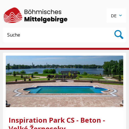
DE
Inspiration Park CS - Beton -
Velké Žernoseky