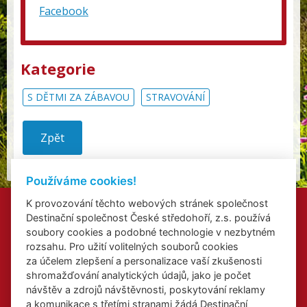
Facebook
Kategorie
S DĚTMI ZA ZÁBAVOU
STRAVOVÁNÍ
Zpět
Používáme cookies!
K provozování těchto webových stránek společnost
Kontakty
Destinační společnost České středohoří, z.s. používá
Přidat akci
soubory cookies a podobné technologie v nezbytném
Přihlášení odběru newsletterů
rozsahu. Pro užití volitelných souborů cookies
Cookies
za účelem zlepšení a personalizace vaší zkušenosti
shromažďování analytických údajů, jako je počet
návštěv a zdrojů návštěvnosti, poskytování reklamy
a komunikace s třetími stranami žádá Destinační