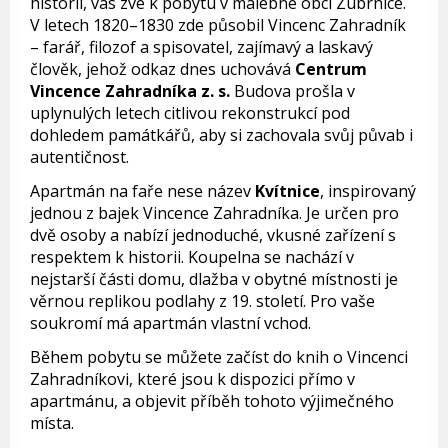
historií, vás zve k pobytu v malebné obci Zubrnice.
V letech 1820–1830 zde působil Vincenc Zahradník
– farář, filozof a spisovatel, zajímavý a laskavý
člověk, jehož odkaz dnes uchovává
Centrum
Vincence Zahradníka z. s.
Budova prošla v
uplynulých letech citlivou rekonstrukcí pod
dohledem památkářů, aby si zachovala svůj půvab i
autentičnost.
Apartmán na faře nese název
Kvítnice
, inspirovaný
jednou z bajek Vincence Zahradníka. Je určen pro
dvě osoby a nabízí jednoduché, vkusné zařízení s
respektem k historii. Koupelna se nachází v
nejstarší části domu, dlažba v obytné místnosti je
věrnou replikou podlahy z 19. století. Pro vaše
soukromí má apartmán vlastní vchod.
Během pobytu se můžete začíst do knih o Vincenci
Zahradníkovi, které jsou k dispozici přímo v
apartmánu, a objevit příběh tohoto výjimečného
místa.