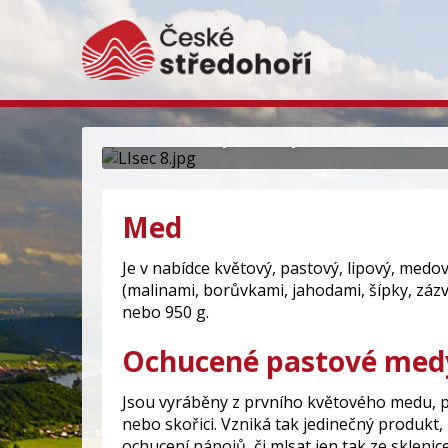
Med a medové výrobk
Více druhový, chutný a kvalitní med z
Med
Je v nabídce květový, pastový, lipový, med
(malinami, borůvkami, jahodami, šípky, záz
nebo 950 g.
Ochucené pastové med
Jsou vyráběny z prvního květového medu, př
nebo skořici. Vzniká tak jedinečný produkt,
ochucení nápojů, či mlsat jen tak ze skleni