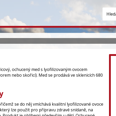
y z Lovečkovic
 Českého středohoří.
ovicový, ochucený med s lyofilizovaným ovocem
vorem nebo skořicí). Med se prodává ve sklenicích 680
y
ičemž se do něj vmíchává kvalitní lyofilizované ovoce
 který lze použít pro přípravu zdravé snídaně, na
ce. Produkt je oblíbený především u dětí. Ochucené