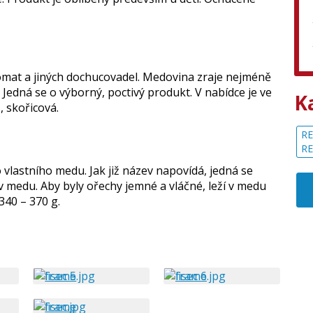
romat a jiných dochucovadel. Medovina zraje nejméně
. Jedná se o výborný, poctivý produkt. V nabídce je ve
K
, skořicová.
RE
R
 vlastního medu. Jak již název napovídá, jedná se
v medu. Aby byly ořechy jemné a vláčné, leží v medu
340 – 370 g.