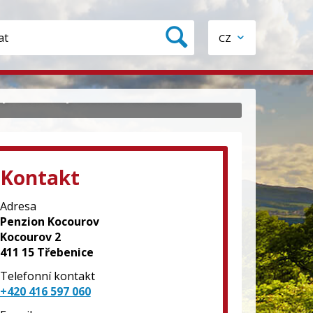
CZ
 i zříceniny Českého středohoří.
Kontakt
Adresa
Penzion Kocourov
Kocourov 2
411 15 Třebenice
Telefonní kontakt
+420 416 597 060