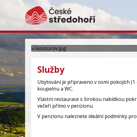
Pension Kocourov -T
Ubytování mezi Třebenicemi a Milešovk
Služby
Ubytování je připraveno v osmi pokojích (1 
koupelnu a WC.
Vlastní restaurace s širokou nabídkou pok
večeři přímo v penzionu.
V penzionu naleznete ideální podmínky pro k