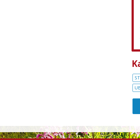
K
ST
UB