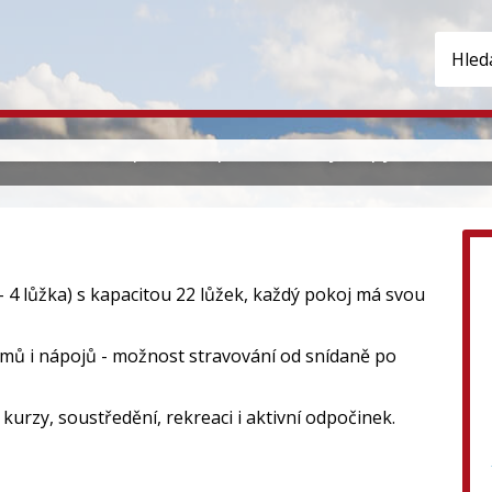
řebenice
ou s ideální polohou pro okolní výstupy na vrcholky
- 4 lůžka) s kapacitou 22 lůžek, každý pokoj má svou
rmů i nápojů - možnost stravování od snídaně po
urzy, soustředění, rekreaci i aktivní odpočinek.