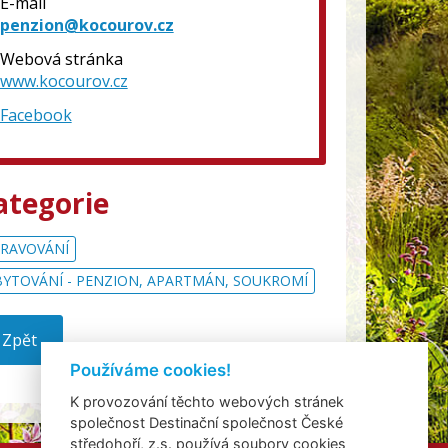
E-mail
penzion@kocourov.cz
Webová stránka
www.kocourov.cz
Facebook
ategorie
RAVOVÁNÍ
YTOVÁNÍ - PENZION, APARTMÁN, SOUKROMÍ
Zpět
Používáme cookies!
K provozování těchto webových stránek
společnost Destinační společnost České
středohoří, z.s. používá soubory cookies