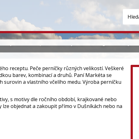
 Dušníky
kéty Nebeské patří mezi významné regionální výrob
ho receptu. Peče perníčky různých velikostí. Veškeré
ídkou barev, kombinací a druhů. Paní Markéta se
ch surovin a vlastního včelího medu. Výroba perníčku
tivy, s motivy dle ročního období, krajkované nebo
ky lze objednat a zakoupit přímo v Dušníkách nebo na