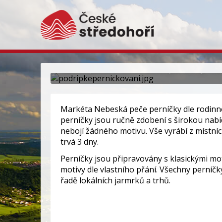
Podřipské perníčky –
Ručně pečené a zdobené perníčky Mar
Markéta Nebeská peče perníčky dle rodinné
perníčky jsou ručně zdobení s širokou nab
nebojí žádného motivu. Vše vyrábí z místní
trvá 3 dny.
Perníčky jsou připravovány s klasickými mo
motivy dle vlastního přání. Všechny perníč
řadě lokálních jarmrků a trhů.