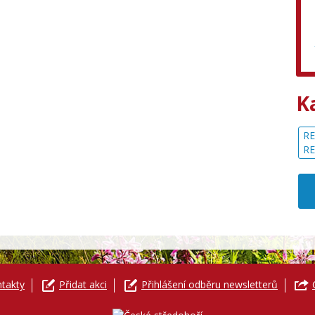
K
RE
R
takty
Přidat akci
Přihlášení odběru newsletterů