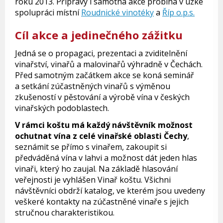
roku 2013. Přípravy i samotná akce probíhá v úzké
spolupráci místní
Roudnické vinotéky
a
Říp o.p.s.
Cíl akce a jedinečného zážitku
Jedná se o propagaci, prezentaci a zviditelnění
vinařství, vinařů a malovinařů výhradně v Čechách.
Před samotným začátkem akce se koná seminář
a setkání zúčastněných vinařů s výměnou
zkušeností v pěstování a výrobě vína v českých
vinařských podoblastech.
V rámci koštu má každý návštěvník možnost
ochutnat vína z celé vinařské oblasti Čechy
,
seznámit se přímo s vinařem, zakoupit si
předváděná vína v lahvi a možnost dát jeden hlas
vinaři, který ho zaujal. Na základě hlasování
veřejnosti je vyhlášen Vinař koštu. Všichni
návštěvníci obdrží katalog, ve kterém jsou uvedeny
veškeré kontakty na zúčastněné vinaře s jejich
stručnou charakteristikou.