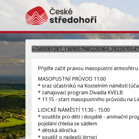
Ústecký masopust
Masky, veselí, jitrničky - to je tradi
Přijďte zažít pravou masopustní atmosféru 
MASOPUSTNÍ PRŮVOD 11:00
* sraz účastníků na Kostelním náměstí (účas
* zahajovací program Divadla KVELB
* 11:15 - start masopustního průvodu na Li
LIDICKÉ NÁMĚSTÍ 11:30 - 15:00
* soutěže pro děti i dospělé - animační pr
pojídání chleba se sádlem
* dětská dílnička
* soutěž o nejlepší jitrnici