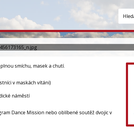
ční masopust v Ústí nad Labem.
plnou smíchu, masek a chutí.
tníci v maskách vítáni)
dické náměstí
ogram Dance Mission nebo oblíbené soutěž dvojic v