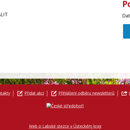
P
ALIT
Da
takty
Přidat akci
Přihlášení odběru newsletterů
Web o Labské stezce v Ústeckém kraji