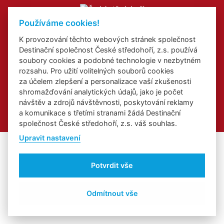
Používáme cookies!
K provozování těchto webových stránek společnost
Web o Labské stezce v Ústeckém kraji
Destinační společnost České středohoří, z.s. používá
Web o kongresové a incentivní turistice v Ústeckém kraji
soubory cookies a podobné technologie v nezbytném
Regionální značka
rozsahu. Pro užití volitelných souborů cookies
za účelem zlepšení a personalizace vaší zkušenosti
shromažďování analytických údajů, jako je počet
návštěv a zdrojů návštěvnosti, poskytování reklamy
© 2026 České středohoří
a komunikace s třetími stranami žádá Destinační
Titulní foto:
Jarní České středohoří z vyhlídky Skalky
společnost České středohoří, z.s. váš souhlas.
Upravit nastavení
Potvrdit vše
Odmítnout vše