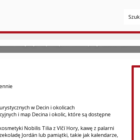
e - Decin
čínie znajduje się bezpośrednio przy Szlaku Łabskim
iennie
rystycznych w Decin i okolicach
yjnych i map Decina i okolic, które są dostępne
osmetyki Nobilis Tilia z Vlčí Hory, kawę z palarni
czekoladę Jordán lub pamiątki, takie jak kalendarze,