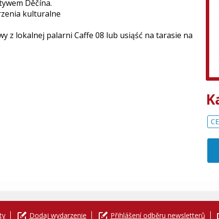
otywem Děčína.
zenia kulturalne
y z lokalnej palarni Caffe 08 lub usiąść na tarasie na
K
C
ty
Dodaj wydarzenie
Přihlášení odběru newsletterů