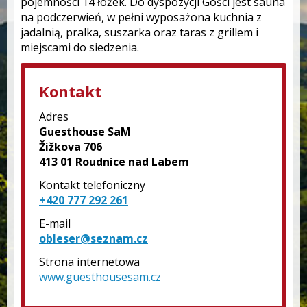
pojemności 14 łóżek. Do dyspozycji Gości jest sauna
na podczerwień, w pełni wyposażona kuchnia z
jadalnią, pralka, suszarka oraz taras z grillem i
miejscami do siedzenia.
Kontakt
Adres
Guesthouse SaM
Žižkova 706
413 01 Roudnice nad Labem
Kontakt telefoniczny
+420 777 292 261
E-mail
obleser@seznam.cz
Strona internetowa
www.guesthousesam.cz