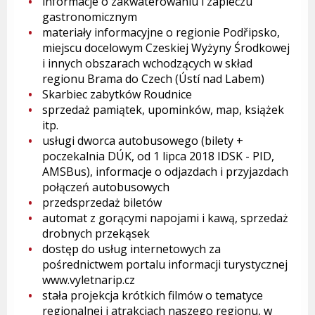
informacje o zakwaterowaniu i zapleczu
gastronomicznym
materiały informacyjne o regionie Podřipsko,
miejscu docelowym Czeskiej Wyżyny Środkowej
i innych obszarach wchodzących w skład
regionu Brama do Czech (Ústí nad Labem)
Skarbiec zabytków Roudnice
sprzedaż pamiątek, upominków, map, książek
itp.
usługi dworca autobusowego (bilety +
poczekalnia DÚK, od 1 lipca 2018 IDSK - PID,
AMSBus), informacje o odjazdach i przyjazdach
połączeń autobusowych
przedsprzedaż biletów
automat z gorącymi napojami i kawą, sprzedaż
drobnych przekąsek
dostęp do usług internetowych za
pośrednictwem portalu informacji turystycznej
www.vyletnarip.cz
stała projekcja krótkich filmów o tematyce
regionalnej i atrakcjach naszego regionu, w