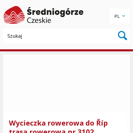
PL
Wycieczka rowerowa do Říp
trasą rowerową nr 3102