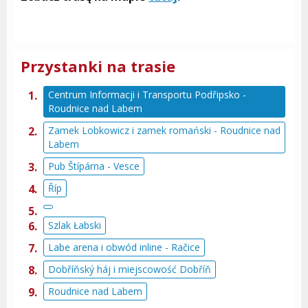
Przystanki na trasie
Centrum Informacji i Transportu Podřipsko -
Roudnice nad Labem
Zamek Lobkowicz i zamek romański - Roudnice nad
Labem
Pub Štípárna - Vesce
Říp
Szlak Łabski
Labe arena i obwód inline - Račice
Dobříňský háj i miejscowość Dobříň
Roudnice nad Labem