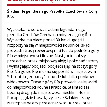
Śladami legendarnego Przodka Czechów na Górę
Říp.
Wycieczka rowerowa śladami legendarnego
przodka Czechów Czecha na mityczną górę Říp.
Wycieczka ma nieco ponad 30 km długości i
rozpoczyna się w miejscowości Roudnice, skąd
prowadzi trasą rowerową nr 3102 do podnóża góry
Říp w miejscowości Rovné. Następnie należy
przejechać przez miejscową aleję i pokonać stromy
i wymagający podjazd, podjeżdżając na szczyt góry
Říp. Na górze Říp można się posilić w miejscowym
Schronisku, zobaczyć rotundę lub kilka punktów
widokowych. Trasa z góry Říp prowadzi dalej w dół
do miejscowości Rovné i Krabčice. Stamtąd zaś
boczną drogą do miejscowości Bechlin i Horní
Počapel, gdzie trasa łączy się ze Szlakiem Łaby.
Następnie należy przejechać wzdłuż rzeki przez