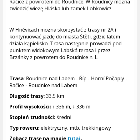
Račice z powrotem do Roudnice. W Roudnicy można
zwiedzić wieżę Hláska lub zamek Lobkowicz.
W Hněvicach można skorzystać z trasy nr 2A i
kontynuować jazdę do miasta Štětí, gdzie latem
działa kąpielisko. Trasa następnie prowadzi pod
punktem widokowym Labská terasa i przez
Brzánky z powrotem do Roudnice n. L.
Trasa
:
Roudnice nad Labem - Říp - Horní Počaply -
Račice - Roudnice nad Labem
Długość trasy:
33,5 km
Profil wysokości:
↑ 336 m, ↓ 336 m
Stopień trudności:
średni
Typ roweru:
elektryczny, mtb, trekkingowy
Zobacz trasę na mapie
tutaj
.