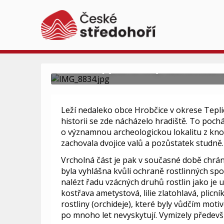
Hradišťany
Hradišťany jsou se svojí nadmořskou 
Leží nedaleko obce Hrobčice v okrese Teplic
historii se zde nácházelo hradiště. To poch
o významnou archeologickou lokalitu z knovízs
zachovala dvojice valů a pozůstatek studně.
Vrcholná část je pak v současné době chrán
byla vyhlášna kvůli ochraně rostlinných sp
nalézt řadu vzácných druhů rostlin jako je u
kostřava ametystová, lilie zlatohlavá, plicní
rostliny (orchideje), které byly vůdčím moti
po mnoho let nevyskytují. Vymizely předev