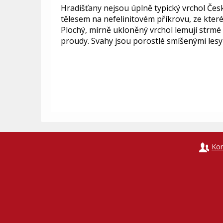
Hradišťany nejsou úplně typický vrchol Čes
tělesem na nefelinitovém příkrovu, ze kte
Plochý, mírně ukloněný vrchol lemují strm
proudy. Svahy jsou porostlé smíšenými lesy 
Kon