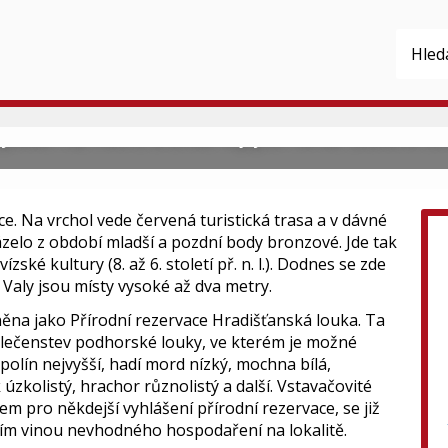
výškou 752 metrů druhou nejvyšší horou Českého stř
e. Na vrchol vede červená turistická trasa a v dávné
ázelo z období mladší a pozdní body bronzové. Jde tak
ké kultury (8. až 6. století př. n. l.). Dodnes se zde
 Valy jsou místy vysoké až dva metry.
ěna jako Přírodní rezervace Hradišťanská louka. Ta
olečenstev podhorské louky, ve kterém je možné
polín nejvyšší, hadí mord nízký, mochna bílá,
k úzkolistý, hrachor různolistý a další. Vstavačovité
vem pro někdejší vyhlášení přírodní rezervace, se již
ším vinou nevhodného hospodaření na lokalitě.