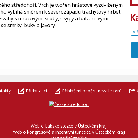
kého středohoří. Vrch je tvořen hrásťově vyzdviženým
rého vybíhá směrem k severozápadu trachytový hřbet.
K
é svahy s mrazovými sruby, osypy a balvanovými
se smrky, buky a javory.
V
takty
Přidat akci
Přihlášení odběru newsletterů
Web o Labské stezce v Ústeckém kraji
Web o kongresové a incentivní turistice v Ústeckém kraji