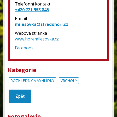
Telefonní kontakt
+420 721 953 845
E-mail
milesovka@stredohori.cz
Webová stránka
www.horamilesovka.cz
Facebook
Kategorie
ROZHLEDNY A VYHLÍDKY
VRCHOLY
Zpět
Fotogalerie