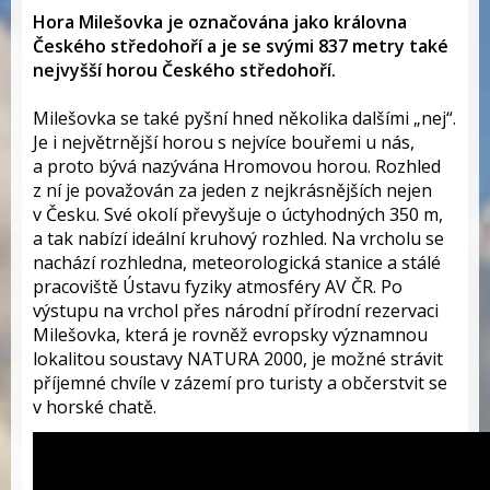
Hora Milešovka je označována jako královna
Českého středohoří a je se svými 837 metry také
nejvyšší horou Českého středohoří.
Milešovka se také pyšní hned několika dalšími „nej“.
Je i největrnější horou s nejvíce bouřemi u nás,
a proto bývá nazývána Hromovou horou. Rozhled
z ní je považován za jeden z nejkrásnějších nejen
v Česku. Své okolí převyšuje o úctyhodných 350 m,
a tak nabízí ideální kruhový rozhled. Na vrcholu se
nachází rozhledna, meteorologická stanice a stálé
pracoviště Ústavu fyziky atmosféry AV ČR. Po
výstupu na vrchol přes národní přírodní rezervaci
Milešovka, která je rovněž evropsky významnou
lokalitou soustavy NATURA 2000, je možné strávit
příjemné chvíle v zázemí pro turisty a občerstvit se
v horské chatě.