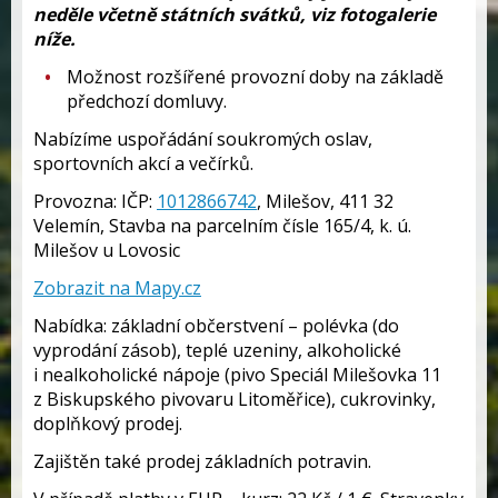
neděle včetně státních svátků, viz fotogalerie
níže.
Možnost rozšířené provozní doby na základě
předchozí domluvy.
Nabízíme uspořádání soukromých oslav,
sportovních akcí a večírků.
Provozna: IČP:
1012866742
, Milešov, 411 32
Velemín, Stavba na parcelním čísle 165/4, k. ú.
Milešov u Lovosic
Zobrazit na Mapy.cz
Nabídka: základní občerstvení – polévka (do
vyprodání zásob), teplé uzeniny, alkoholické
i nealkoholické nápoje (pivo Speciál Milešovka 11
z Biskupského pivovaru Litoměřice), cukrovinky,
doplňkový prodej.
Zajištěn také prodej základních potravin.