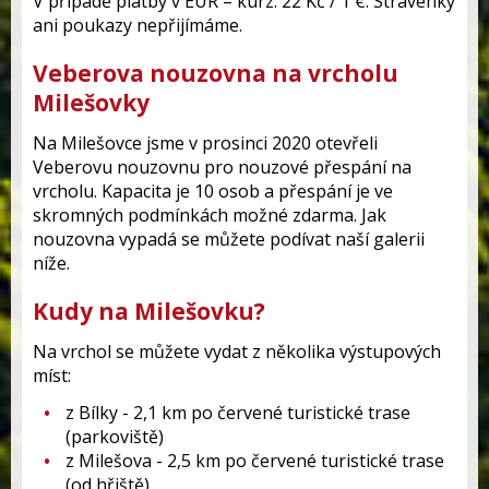
V případě platby v EUR – kurz: 22 Kč / 1 €. Stravenky
ani poukazy nepřijímáme.
Veberova nouzovna na vrcholu
Milešovky
Na Milešovce jsme v prosinci 2020 otevřeli
Veberovu nouzovnu pro nouzové přespání na
vrcholu. Kapacita je 10 osob a přespání je ve
skromných podmínkách možné zdarma. Jak
nouzovna vypadá se můžete podívat naší galerii
níže.
Kudy na Milešovku?
Na vrchol se můžete vydat z několika výstupových
míst:
z Bílky - 2,1 km po červené turistické trase
(parkoviště)
z Milešova - 2,5 km po červené turistické trase
(od hřiště)