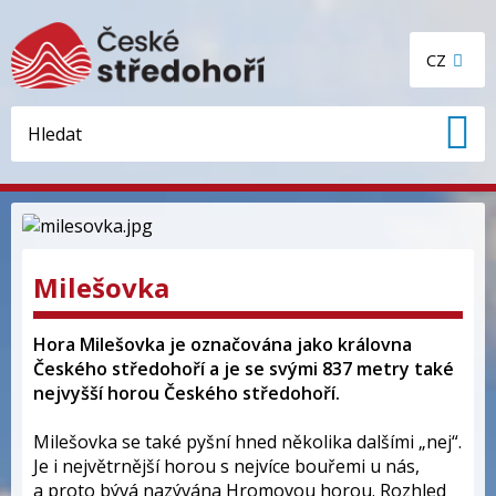
CZ
Milešovka
Hora Milešovka je označována jako královna
Českého středohoří a je se svými 837 metry také
nejvyšší horou Českého středohoří.
Milešovka se také pyšní hned několika dalšími „nej“.
Je i největrnější horou s nejvíce bouřemi u nás,
a proto bývá nazývána Hromovou horou. Rozhled