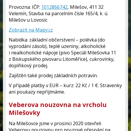
Provozna: IČP:
1012866742
, Milešov, 411 32
Velemín, Stavba na parcelním čísle 165/4, k. ú.
Milešov u Lovosic
Zobrazit na Mapy.cz
Nabídka: základní občerstvení – polévka (do
vyprodání zásob), teplé uzeniny, alkoholické
i nealkoholické nápoje (pivo Speciál Milešovka 11
z Biskupského pivovaru Litoměřice), cukrovinky,
doplňkový prodej.
Zajištěn také prodej základních potravin.
V případě platby v EUR – kurz: 22 Kč / 1 €. Stravenky
ani poukazy nepřijímáme.
Veberova nouzovna na vrcholu
Milešovky
Na Milešovce jsme v prosinci 2020 otevřeli
Veberovu nouzovnu pro nouzové přespání na