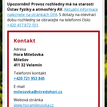
Upozornění! Provoz rozhledny má na starosti
Ústav fyziky a atmosféry AV.
Aktuální informace
naleznete na stránkách ÚFA
. S dotazy na otevírací
dobu rozhledny se obracejte na telefonní číslo:
+420 417 872 101
.
Kontakt
Adresa
Hora Milešovka
Milešov
411 32 Velemín
Telefonní kontakt
+420 721 953 845
E-mail
milesovka@stredohori.cz
Webová stránka
www.horamilesovka.cz