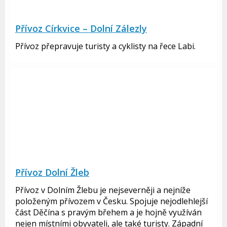
Přívoz Církvice – Dolní Zálezly
Přívoz přepravuje turisty a cyklisty na řece Labi.
Přívoz Dolní Žleb
Přívoz v Dolním Žlebu je nejseverněji a nejníže
položeným přívozem v Česku. Spojuje nejodlehlejší
část Děčína s pravým břehem a je hojně využíván
nejen místními obyvateli, ale také turisty. Západní