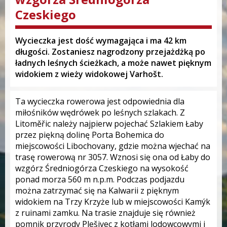
Czeskiego
Wycieczka jest dość wymagająca i ma 42 km
długości. Zostaniesz nagrodzony przejażdżką po
ładnych leśnych ścieżkach, a może nawet pięknym
widokiem z wieży widokowej Varhošt.
Ta wycieczka rowerowa jest odpowiednia dla
miłośników wędrówek po leśnych szlakach. Z
Litoměřic należy najpierw pojechać Szlakiem Łaby
przez piękną dolinę Porta Bohemica do
miejscowości Libochovany, gdzie można wjechać na
trasę rowerową nr 3057. Wznosi się ona od Łaby do
wzgórz Średniogórza Czeskiego na wysokość
ponad morza 560 m n.p.m. Podczas podjazdu
można zatrzymać się na Kalwarii z pięknym
widokiem na Trzy Krzyże lub w miejscowości Kamýk
z ruinami zamku. Na trasie znajduje się również
pomnik przyrody Plešivec z kotłami lodowcowymi i