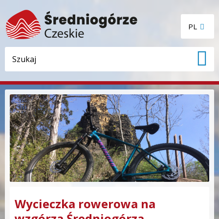
PL
Wycieczka rowerowa na
wzgórza Średniogórza