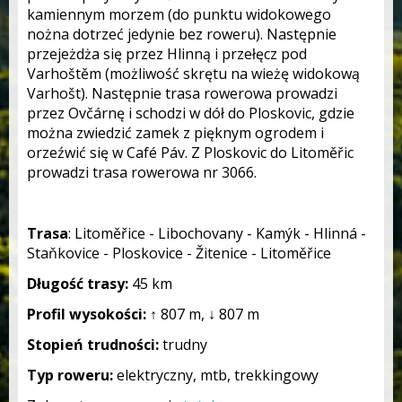
kamiennym morzem (do punktu widokowego
nożna dotrzeć jedynie bez roweru). Następnie
przejeżdża się przez Hlinną i przełęcz pod
Varhoštěm (możliwość skrętu na wieżę widokową
Varhošt). Następnie trasa rowerowa prowadzi
przez Ovčárnę i schodzi w dół do Ploskovic, gdzie
można zwiedzić zamek z pięknym ogrodem i
orzeźwić się w Café Páv. Z Ploskovic do Litoměřic
prowadzi trasa rowerowa nr 3066.
Trasa
: Litoměřice - Libochovany - Kamýk - Hlinná -
Staňkovice - Ploskovice - Žitenice - Litoměřice
Długość trasy:
45 km
Profil wysokości:
↑ 807 m, ↓ 807 m
Stopień trudności:
trudny
Typ roweru:
elektryczny, mtb, trekkingowy