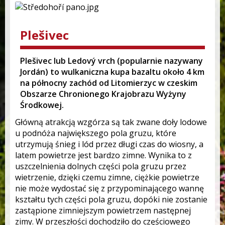
Plešivec
Plešivec lub Ledový vrch (popularnie nazywany
Jordán) to wulkaniczna kupa bazaltu około 4 km
na północny zachód od Litomierzyc w czeskim
Obszarze Chronionego Krajobrazu Wyżyny
Środkowej.
Główną atrakcją wzgórza są tak zwane doły lodowe
u podnóża największego pola gruzu, które
utrzymują śnieg i lód przez długi czas do wiosny, a
latem powietrze jest bardzo zimne. Wynika to z
uszczelnienia dolnych części pola gruzu przez
wietrzenie, dzięki czemu zimne, ciężkie powietrze
nie może wydostać się z przypominającego wannę
kształtu tych części pola gruzu, dopóki nie zostanie
zastąpione zimniejszym powietrzem następnej
zimy. W przeszłości dochodziło do częściowego