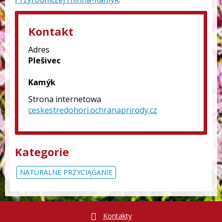
Kontakt
Adres
Plešivec
Kamýk
Strona internetowa
ceskestredohori.ochranaprirody.cz
Kategorie
NATURALNE PRZYCIĄGANIE
Kontakty