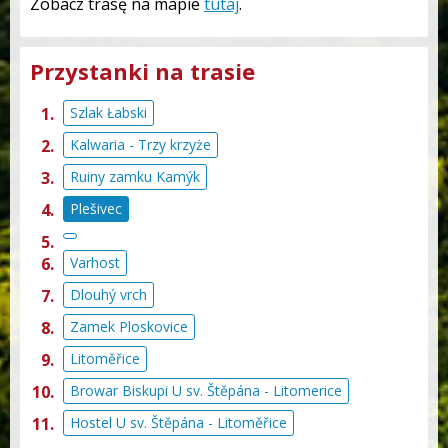
Zobacz trasę na mapie
tutaj
.
Przystanki na trasie
Szlak Łabski
Kalwaria - Trzy krzyże
Ruiny zamku Kamýk
Plešivec
Varhost
Dlouhý vrch
Zamek Ploskovice
Litoměřice
Browar Biskupi U sv. Štěpána - Litomerice
Hostel U sv. Štěpána - Litoměřice