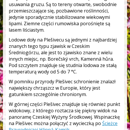
usuwania gruzu. Są to tereny otwarte, swobodnie
przemieszczające się, pozbawione roślinności,
jedynie sporadycznie stabilizowane wiekowymi
lipami. Ziemne części rumowiska porośnięte są
lasem liściastym.
Lodowe doły na Plešivecu są jednymi z najbardziej
znanych tego typu zjawisk w Czeskim
Średniogórzu, ale jest to zjawisko znane z wielu
innych miejsc, np. Borečský vrch, Kamenná hůra.
Pod szczytem znajduje się studnia lodowa ze stałą
temperaturą wody od 5 do 7 °C.
W pomniku przyrody Plešivec schronienie znalazł
największy chrząszcz w Europie, który jest
gatunkiem szczególnie chronionym.
W górnej części Plešivec znajduje się również punkt
widokowy, z którego roztacza się piękny widok na
panoramę Czeskiej Wyżyny Środkowej. Wspinaczkę
na Plešivec można połączyć z wycieczką po
Ścieżce
Przyrodniczej Hlinná-Kamýk
.