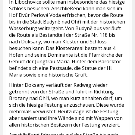
In Libochovice sollte man insbesondere das hiesige
Schloss besuchen. Anschließend kann man sich im
Hof Dvůr Perlová Voda erfrischen, bevor die Route
bis in die Stadt Budyně nad Ohří mit der historichen
Wasserburg weitergeht. Von Budyně aus verläuft
die Route als Bestandteil der Straße Nr. 118 bis
nach Doksany, wo man Kloster und Schloss
besuchen kann. Das Klosterareal besteht aus 4
Höfen und seine Dominante ist die Pfarrkirche der
Geburt der Jungfrau Maria. Hinter dem Barocktor
befindet sich eine Pestsäule, die Statue der Hl.
Maria sowie eine historische Gruft.
Hinter Doksany verläuft der Radweg wieder
getrennt von der Straße und führt in Richtung
Brozany nad Ohří, wo man kurz anhalten darf, um
sich die hiesige Festung anzuschauen. Diese wurde
mehrmals verwüstet. Heutzutage ist die Festung
aber saniert und ihre Wände sind mit Wappen von
allen historischen Besitzern der Festung verziert.
Anschließend fahren wir auf der Straße bis nach