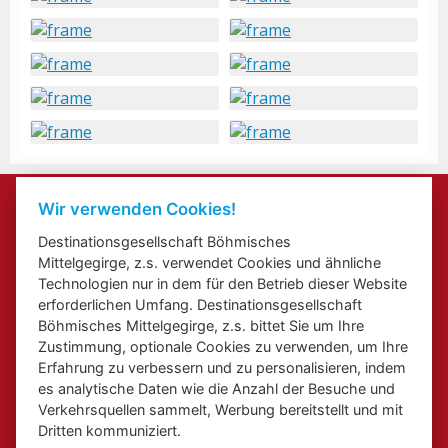
Kontakte
Wir verwenden Cookies!
Veranstaltung beifügen
Destinationsgesellschaft Böhmisches
Přihlášení odběru newsletterů
Mittelgegirge, z.s. verwendet Cookies und ähnliche
Cookies
Technologien nur in dem für den Betrieb dieser Website
erforderlichen Umfang. Destinationsgesellschaft
Böhmisches Mittelgegirge, z.s. bittet Sie um Ihre
Zustimmung, optionale Cookies zu verwenden, um Ihre
Erfahrung zu verbessern und zu personalisieren, indem
es analytische Daten wie die Anzahl der Besuche und
Web über Elbe Radweg in Aussiger Region
Web über Kongress - und inzentive Touristik in Aussiger
Verkehrsquellen sammelt, Werbung bereitstellt und mit
Regionale Marke
Dritten kommuniziert.