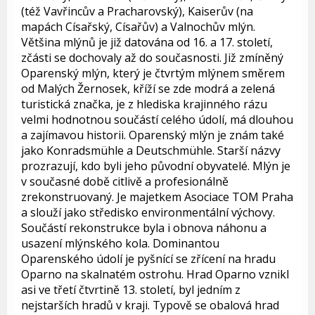
(též Vavřincův a Pracharovský), Kaiserův (na
mapách Císařský, Císařův) a Valnochův mlýn.
Většina mlýnů je již datována od 16. a 17. století,
zčásti se dochovaly až do současnosti. Již zmíněný
Oparenský mlýn, který je čtvrtým mlýnem směrem
od Malých Žernosek, kříží se zde modrá a zelená
turistická značka, je z hlediska krajinného rázu
velmi hodnotnou součástí celého údolí, má dlouhou
a zajímavou historii. Oparenský mlýn je znám také
jako Konradsmühle a Deutschmühle. Starší názvy
prozrazují, kdo byli jeho původní obyvatelé. Mlýn je
v současné době citlivě a profesionálně
zrekonstruovaný. Je majetkem Asociace TOM Praha
a slouží jako středisko environmentální výchovy.
Součástí rekonstrukce byla i obnova náhonu a
usazení mlýnského kola. Dominantou
Oparenského údolí je pyšnící se zřícení na hradu
Oparno na skalnatém ostrohu. Hrad Oparno vznikl
asi ve třetí čtvrtině 13. století, byl jedním z
nejstarších hradů v kraji. Typově se obalová hrad