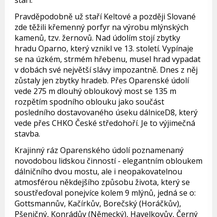
Pravděpodobně už staří Keltové a později Slované
zde těžili křemenný porfyr na výrobu mlýnských
kamenů, tzv. žernovů. Nad údolím stojí zbytky
hradu Oparno, který vznikl ve 13. století. Vypínaje
se na úzkém, strmém hřebenu, musel hrad vypadat
v dobách své největší slávy impozantně. Dnes z něj
zůstaly jen zbytky hradeb. Přes Oparenské údolí
vede 275 m dlouhý obloukový most se 135 m
rozpětím spodního oblouku jako součást
posledního dostavovaného úseku dálniceD8, který
vede přes CHKO České středohoří. Je to výjimečná
stavba.
Krajinný ráz Oparenského údolí poznamenaný
novodobou lidskou činností - elegantním obloukem
dálničního dvou mostu, ale i neopakovatelnou
atmosférou někdejšího způsobu života, který se
soustřeďoval ponejvíce kolem 9 mlýnů, jedná se o:
Gottsmannův, Kačírkův, Borečský (Horáčkův),
Pšeničný, Konrádův (Německý), Havelkovův, Černý