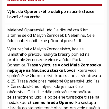
Výlet do Oparenského údolí po naučné stezce
Lovoš až na vrchol.
Malebné Oparenské údolí je dlouhé cca 6 km
a táhne se od Malých Žernosek k Velemínu. Celé
údolí nabízí nádherné přírodní prostředí.
Výlet začíná v Malých Žernosekých, kde se
u místního přívozu naskýtá krásný pohled na
protilehlé žernosecké vinice a údolí Porta
Bohemica.
Trasa výletu se v obci Malé Žernoseky
napojuje na Naučnou stezku Lovoš
, která vede
společně se žlutou turistickou trasou a cyklotrasou
č. 25. Trasa vede přes malebné Oparenské údolí až
k Černodolskému mlýnu, kde je možné se
občerstvit. Odtud se dále pokračuje odbočkou
ze samotného údolí a po zelené turistické trase na
nedalekou
zřiceninu hradu Oparno
. Po sestupu
z hradu do stejnojmenné obce potom vede naučná