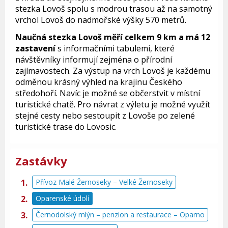
stezka Lovoš spolu s modrou trasou až na samotný
vrchol Lovoš do nadmořské výšky 570 metrů.
Naučná stezka Lovoš měří celkem 9 km a má 12
zastavení
s informačními tabulemi, které
návštěvníky informují zejména o přírodní
zajímavostech. Za výstup na vrch Lovoš je každému
odměnou krásný výhled na krajinu Českého
středohoří. Navíc je možné se občerstvit v místní
turistické chatě. Pro návrat z výletu je možné využít
stejné cesty nebo sestoupit z Lovoše po zelené
turistické trase do Lovosic.
Zastávky
Přívoz Malé Žernoseky – Velké Žernoseky
Oparenské údolí
Černodolský mlýn – penzion a restaurace – Oparno