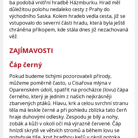
ba podobá vnitřní hradbě Házmburku. Hrad měl
důležitou polohu nedaleko cesty z Prahy do
východního Saska. Kolem hradeb vedla cesta, jíž se
vstupovalo do severní části hradu, která byla ještě
chráněna příkopem, kde stála dnes již nezachovaná
věž.
ZAJÍMAVOSTI
Čáp černý
Pokud budeme tichými pozorovateli přírody,
můžeme poměrně často, u Císařova mlýna v
Oparenském údolí, spatřit na procházce (lovu) čápa
černého, který je jedním z našich nejkrásněji
zbarvených ptáků. Hlavu, krk a celou svrchní stranu
těla má leskle černé a při pohledu zblízka tato čerň
hraje duhovými odlesky. Zespodu je bílý a nohy,
zobák a kůži v okolí očí má výrazně červené. Čáp
hnízdí skrytě ve větvích stromů a během lovu se
pohybuje tiše, kryt hradbou keřů v okolí potoka,