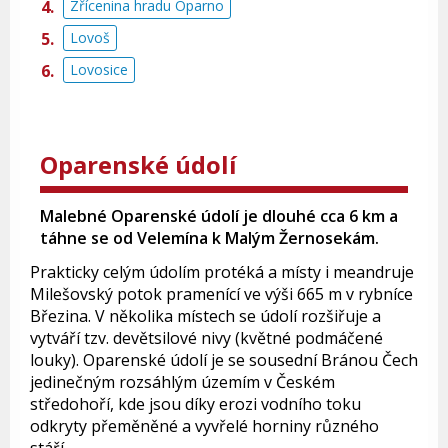
Zřícenina hradu Oparno
Lovoš
Lovosice
Oparenské údolí
Malebné Oparenské údolí je dlouhé cca 6 km a
táhne se od Velemína k Malým Žernosekám.
Prakticky celým údolím protéká a místy i meandruje
Milešovský potok pramenící ve výši 665 m v rybníce
Březina. V několika místech se údolí rozšiřuje a
vytváří tzv. devětsilové nivy (květné podmáčené
louky). Oparenské údolí je se sousední Bránou Čech
jedinečným rozsáhlým územím v Českém
středohoří, kde jsou díky erozi vodního toku
odkryty přeměněné a vyvřelé horniny různého
stáří.