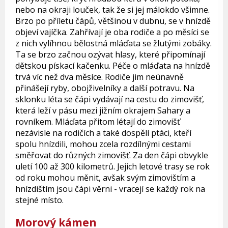
nebo na okraji louček, tak že si jej málokdo všimne.
Brzo po příletu čápů, většinou v dubnu, se v hnízdě
objeví vajíčka. Zahřívají je oba rodiče a po měsíci se
z nich vylíhnou bělostná mláďata se žlutými zobáky.
Ta se brzo začnou ozývat hlasy, které připomínají
dětskou pískací kačenku. Péče o mláďata na hnízdě
trvá víc než dva měsíce. Rodiče jim neúnavně
přinášejí ryby, obojživelníky a další potravu. Na
sklonku léta se čápi vydávají na cestu do zimovišť,
která leží v pásu mezi jižním okrajem Sahary a
rovníkem. Mláďata přitom létají do zimovišť
nezávisle na rodičích a také dospělí ptáci, kteří
spolu hnízdili, mohou zcela rozdílnými cestami
směřovat do různých zimovišť. Za den čápi obvykle
uletí 100 až 300 kilometrů. Jejich letové trasy se rok
od roku mohou měnit, avšak svým zimovištím a
hnízdištím jsou čápi věrni - vracejí se každý rok na
stejné místo.
Morový kámen