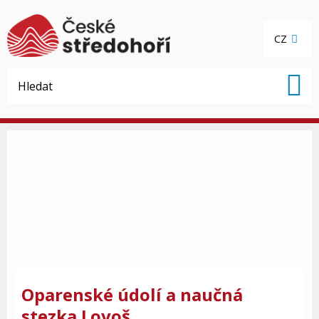
CZ
Oparenské údolí a naučná
stezka Lovoš