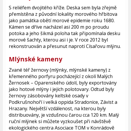
S reliéfem dvojitého kříže. Deska sem byla zřejmě
přemístěna z původní lokality morového hřbitova
jako památka obětí morové epidemie roku 1680.
Kámen se dříve nacházel asi 200 m po proudu
potoka a jeho šikmá poloha tak připomínala desku
morové šachty, kterou asi i je. V roce 2012 byl
rekonstruován a přesunut naproti Císařovu mlýnu.
Mlýnské kameny
Zvané téř žernovy (mlýnky, mlýnské kameny) z
křemenného porfyru pocházející z okolí Malých
Žernosek – Oparenského údolí, byly exportovány
jako hotové mlýny i jejich polotovary. Odtud byly
žernovy zásobovány keltské osady v
Podkrušnohoří i velká oppida Stradonice, Závist a
Hrazany. Největší vzdálenost, na kterou byly
distribuovány, je vzdušnou čarou cca 120 km. Malý
ruční mlýnek si můžete vyzkoušet při návštěvě
ekologického centra Asociace TOM v Konrádově