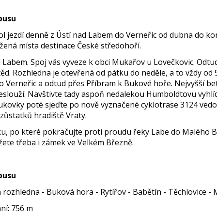
busu
l jezdí denně z Ústí nad Labem do Verneřic od dubna do konc
žená místa destinace České středohoří.
 Labem. Spoj vás vyveze k obci Mukařov u Lovečkovic. Odtud
těd. Rozhledna je otevřená od pátku do neděle, a to vždy od
 do Verneřic a odtud přes Příbram k Bukové hoře. Nejvyšší 
neslouží. Navštivte tady aspoň nedalekou Humboldtovu vyhlí
ovky poté sjeďte po nově vyznačené cyklotrase 3124 vedouc
ozůstatků hradiště Vraty.
ku, po které pokračujte proti proudu řeky Labe do Malého B
žete třeba i zámek ve Velkém Březně.
busu
rozhledna - Buková hora - Rytířov - Babětín - Těchlovice -
ání: 756 m