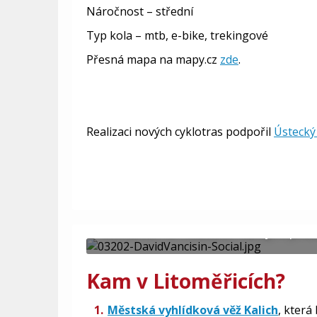
Nároč
nost – střední
Typ kola – mtb, e-bike, trekingové
Přesná mapa na mapy.cz
zde
.
Realizaci nových cyklotras podpořil
Ústecký
Litoměřice
Litoměřice nalezneme na soutoku ř
středohoří a Polabské nížiny, v pro
Kam v Litoměřicích?
Městská vyhlídková věž Kalich
, která