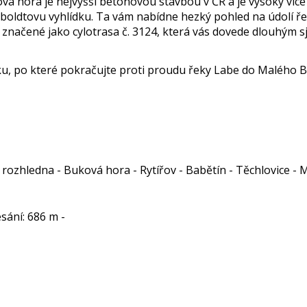
vá hora je nejvyšší betonovou stavbou v ČR a je vysoký více
mboldtovu vyhlídku. Ta vám nabídne hezký pohled na údolí 
značené jako cylotrasa č. 3124, která vás dovede dlouhým sj
ku, po které pokračujte proti proudu řeky Labe do Malého 
 rozhledna - Buková hora - Rytířov - Babětín - Těchlovice -
esání: 686 m -