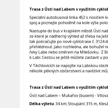
Trasa z Ústí nad Labem s využitím cyklo
Speciální autobusová linka 452 s nosičem ko
spoj a poznejte pohodlně na kole výše polo
Nastupte do bus v krajském městě Ústí nad
ze které je nádherný výhled až třeba na Ješ
tak pokračujte po nové cyklotrase č. 3124
přehlédnout. Jako rozhledna, ale bohužel 
řeky Labe nebo směrem na Milešovku. Z Buk
k Labi. Cestou se ještě můžete zastavit u p
V Těchlovicích se napojíte na Labskou stez
několik pěkných občerstvení a navštívit mů
Trasa z Ústí nad Labem s využitím cyklo
Ústí nad Labem – Mukařov (busem) - Víťova 
Délka výletu
: 34 km; Stoupání: 315 m, Kles