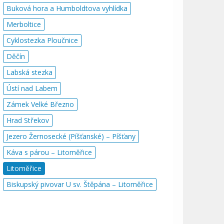
Buková hora a Humboldtova vyhlídka
Merboltice
Cyklostezka Ploučnice
Děčín
Labská stezka
Ústí nad Labem
Zámek Velké Březno
Hrad Střekov
Jezero Žernosecké (Píšťanské) – Píšťany
Káva s párou – Litoměřice
Litoměřice
Biskupský pivovar U sv. Štěpána – Litoměřice