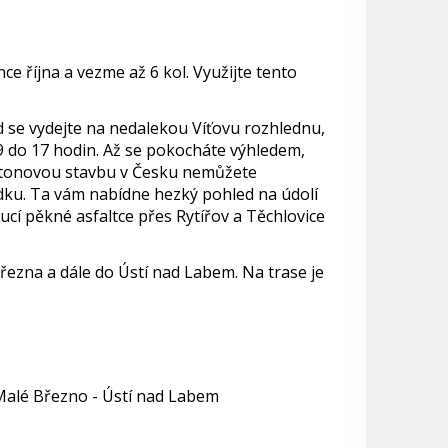
e října a vezme až 6 kol. Využijte tento
 se vydejte na nedalekou Víťovu rozhlednu,
 9 do 17 hodin. Až se pokocháte výhledem,
betonovou stavbu v Česku nemůžete
dku. Ta vám nabídne hezký pohled na údolí
í pěkné asfaltce přes Rytířov a Těchlovice
řezna a dále do Ústí nad Labem. Na trase je
 Malé Březno - Ústí nad Labem