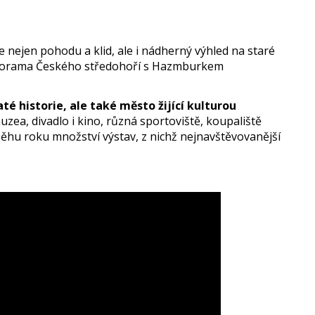
e nejen pohodu a klid, ale i nádherný výhled na staré
norama Českého středohoří s Hazmburkem
é historie, ale také město žijící kulturou
uzea, divadlo i kino, různá sportoviště, koupaliště
ůběhu roku množství výstav, z nichž nejnavštěvovanější