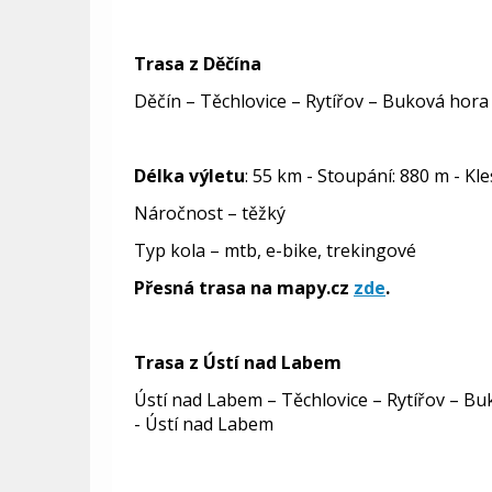
Trasa z Děčína
Děčín – Těchlovice – Rytířov – Buková hora
Délka výletu
: 55 km -
Stoupání: 880 m - Kl
Nároč
nost – těžký
Typ kola – mtb, e-bike, trekingové
Přesná trasa na mapy.cz
zde
.
Trasa z Ústí nad Labem
Ústí nad Labem – Těchlovice – Rytířov – Bu
- Ústí nad Labem