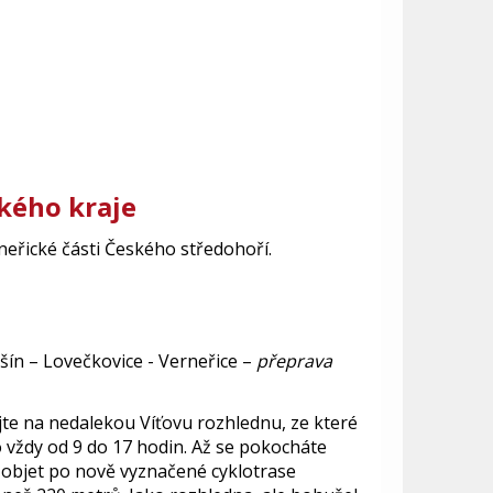
ckého kraje
neřické části Českého středohoří.
šín – Lovečkovice - Verneřice –
přeprava
jte na nedalekou Víťovu rozhlednu, ze které
o vždy od 9 do 17 hodin. Až se pokocháte
i objet po nově vyznačené cyklotrase