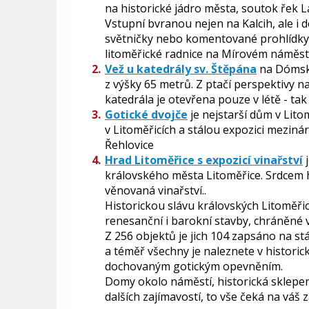
na historické jádro města, soutok řek 
Vstupní bvranou nejen na Kalcih, ale i 
světničky nebo komentované prohlídk
litoměřické radnice na Mírovém náměstí
Vež u katedrály sv. Štěpána
na Dómské
z výšky 65 metrů. Z ptačí perspektivy n
katedrála je otevřena pouze v létě - ta
Gotické dvojče
je nejstarší dům v Lito
v Litoměřicích a stálou expozici meziná
Řehlovice
Hrad Litoměřice s expozicí vinařství
j
královského města Litoměřice. Srdcem h
věnovaná vinařství..
Historickou slávu královských Litoměř
renesanční i barokní stavby, chráněné 
Z 256 objektů je jich 104 zapsáno na 
a téměř všechny je naleznete v historic
dochovaným gotickým opevněním.
Domy okolo náměstí, historická sklepe
dalších zajímavostí, to vše čeká na váš 