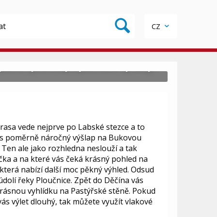
CZ
pěkné cyklotrasy a jedinečné výhledy.
trasa vede nejprve po Labské stezce a to
 vás poměrně náročný výšlap na Bukovou
 Ten ale jako rozhledna neslouží a tak
čka a na které vás čeká krásný pohled na
terá nabízí další moc pěkný výhled. Odsud
údolí řeky Ploučnice. Zpět do Děčína vás
krásnou vyhlídku na Pastýřské stěně. Pokud
vás výlet dlouhý, tak můžete využít vlakové