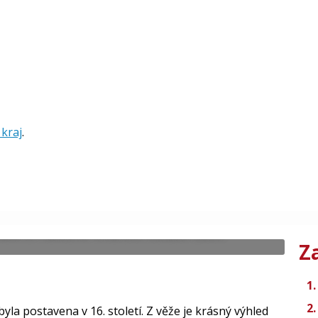
 kraj
.
ek Labe a Ohře, na rozhraní Českého
slulé a malebné vinařské oblasti Čech.
Z
 byla postavena v 16. století. Z věže je krásný výhled