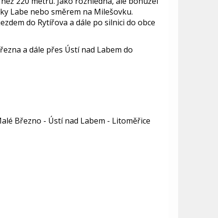
 než 220 metrů. Jako rozhledna, ale bohužel
řeky Labe nebo směrem na Milešovku.
ezdem do Rytířova a dále po silnici do obce
Března a dále přes Ústí nad Labem do
 Malé Březno - Ústí nad Labem - Litoměřice