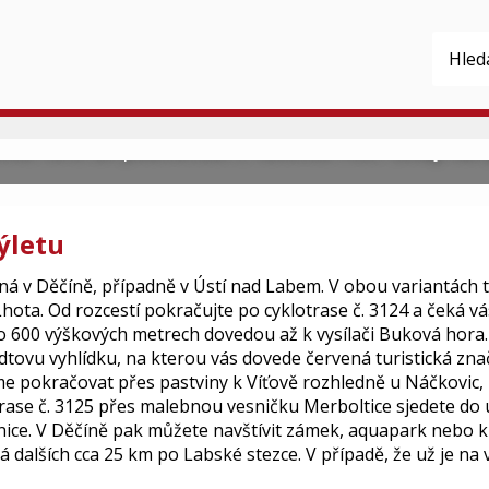
u rozhlednu a na Bukovku
vou horu lze podniknout z několika míst. Čekají vás 
ýletu
íná v Děčíně, případně v Ústí nad Labem. V obou variantách 
Lhota.
Od rozcestí pokračujte po cyklotrase č. 3124 a čeká
po 600 výškových metrech dovedou až k vysílači Buková hora.
ovu vyhlídku, na kterou vás dovede červená turistická zna
 pokračovat přes pastviny k Víťově rozhledně u Náčkovic, k
trase č. 3125 přes malebnou vesničku Merboltice sjedete do 
čnice. V Děčíně pak můžete navštívit zámek, aquapark nebo 
 dalších cca 25 km po Labské stezce. V případě, že už je na 