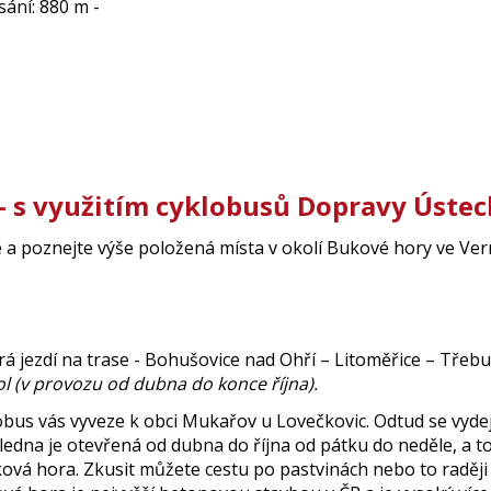
esání: 880 m -
 - s využitím cyklobusů Dopravy Úste
 a poznejte výše položená místa v okolí Bukové hory ve Ver
rá jezdí na trase - Bohušovice nad Ohří – Litoměřice – Třebu
kol (v provozu od dubna do konce října).
obus vás vyveze k obci Mukařov u Lovečkovic. Odtud se vyde
ledna je otevřená od dubna do října od pátku do neděle, a t
uková hora. Zkusit můžete cestu po pastvinách nebo to raděj