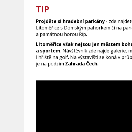
TIP
Projděte si hradební parkány
- zde najdet
Litoměřice s Dómským pahorkem či na pa
a památnou horou Říp.
Litoměřice však nejsou jen městem bohat
a sportem
. Návštěvník zde najde galerie, m
i hřiště na golf. Na výstavišti se koná v pr
je na podzim
Zahrada Čech.