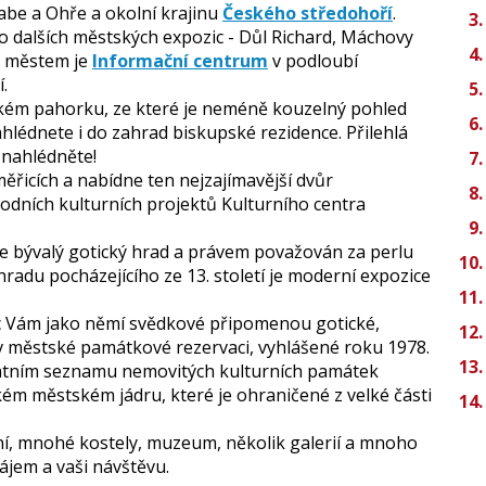
Labe a Ohře a okolní krajinu
Českého středohoří
.
do dalších městských expozic - Důl Richard, Máchovy
y městem je
Informační centrum
v podloubí
.
m pahorku, ze které je neméně kouzelný pohled
ahlédnete i do zahrad biskupské rezidence. Přilehlá
k nahlédněte!
měřicích a nabídne ten nejzajímavější dvůr
rodních kulturních projektů Kulturního centra
e bývalý gotický hrad a právem považován za perlu
radu pocházejícího ze 13. století je moderní expozice
ic Vám jako němí svědkové připomenou gotické,
v městské památkové rezervaci, vyhlášené roku 1978.
státním seznamu nemovitých kulturních památek
kém městském jádru, které je ohraničené z velké části
ní, mnohé kostely, muzeum, několik galerií a mnoho
zájem a vaši návštěvu.