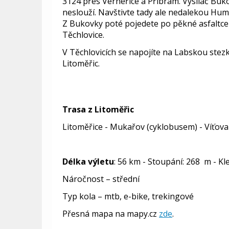
3124 přes Verneřice a Příbram. Vysílač Buko
neslouží. Navštivte tady ale nedalekou Hu
Z Bukovky poté pojedete po pěkné asfaltce 
Těchlovice.
V Těchlovicích se napojíte na Labskou stez
Litoměřic.
Trasa z Litoměřic
Litoměřice - Mukařov (cyklobusem) - Víťova
Délka výletu
: 56 km -
Stoupání: 268 m - Kl
Nároč
nost – střední
Typ kola – mtb, e-bike, trekingové
Přesná mapa na mapy.cz
zde
.