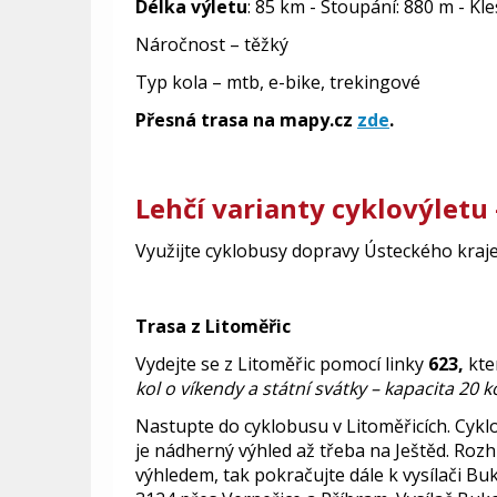
Délka výletu
: 85 km -
Stoupání: 880 m - Kl
Nároč
nost – těžký
Typ kola – mtb, e-bike, trekingové
Přesná trasa na mapy.cz
zde
.
Lehčí varianty cyklovýletu
Využijte cyklobusy dopravy Ústeckého kraje
Trasa z Litoměřic
Vydejte se z Litoměřic pomocí linky
623,
kte
kol o víkendy a státní svátky – kapacita 20 
Nastupte do cyklobusu v Litoměřicích. Cykl
je nádherný výhled až třeba na Ještěd. Rozh
výhledem, tak pokračujte dále k vysílači B