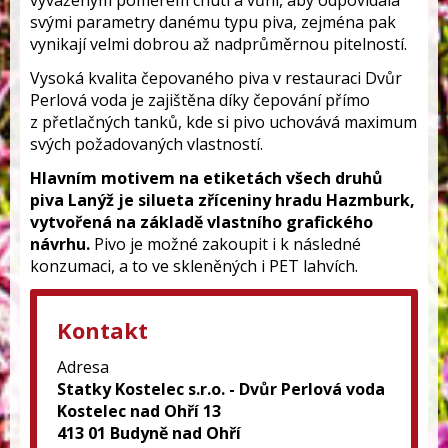
vyváženým poměrem chutí a vůní, aby odpovídala
svými parametry danému typu piva, zejména pak
vynikají velmi dobrou až nadprůměrnou pitelností.
Vysoká kvalita čepovaného piva v restauraci Dvůr
Perlová voda je zajištěna díky čepování přímo
z přetlačných tanků, kde si pivo uchovává maximum
svých požadovaných vlastností.
Hlavním motivem na etiketách všech druhů
piva Lanýž je silueta zříceniny hradu Hazmburk,
vytvořená na základě vlastního grafického
návrhu.
Pivo je možné zakoupit i k následné
konzumaci, a to ve skleněných i PET lahvích.
Kontakt
Adresa
Statky Kostelec s.r.o. - Dvůr Perlová voda
Kostelec nad Ohří 13
413 01 Budyně nad Ohří