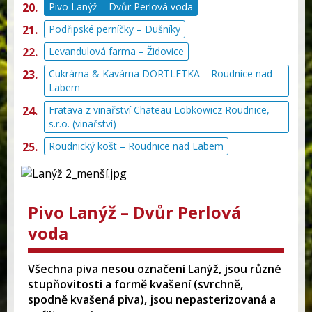
Pivo Lanýž – Dvůr Perlová voda
Podřipské perníčky – Dušníky
Levandulová farma – Židovice
Cukrárna & Kavárna DORTLETKA – Roudnice nad
Labem
Fratava z vinařství Chateau Lobkowicz Roudnice,
s.r.o. (vinařství)
Roudnický košt – Roudnice nad Labem
Pivo Lanýž – Dvůr Perlová
voda
Všechna piva nesou označení Lanýž, jsou různé
stupňovitosti a formě kvašení (svrchně,
spodně kvašená piva), jsou nepasterizovaná a