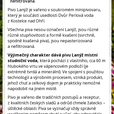
nefiltrovaná.
Pivo Lanýž je vařeno v soukromém minipivovaru,
který je součástí usedlosti Dvůr Perlová voda
z Kostelce nad Ohří.
Všechna piva nesou označení Lanýž, jsou různé
různé stupňovitosti a formě kvašení (svrchně,
spodně kvašená piva), jsou nepasterizovaná
a nefiltrovaná.
Výjimečný charakter dává pivu Lanýž místní
studniční voda,
která pochází z vlastního, cca 60 m
hlubokého vrtu ve vápencovém podloží (je
extrémně tvrdá a minerální). Ve spojení s použitou
technologií a výrobním procesem, vzniká produkt,
jehož chuť a celkový dojem je prakticky nemožné
napodobit na jiném místě.
Pivo je vařeno dle tradičních postupů a receptur,
z kvalitních českých sladů a odrůd chmele žatecko –
úštěcké oblasti. Piva se vyznačují vždy správně