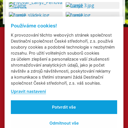
Používáme cookies!
K provozování těchto webových stránek společnost
Kontakty
Destinační společnost České středohoří, z.s. používá
Přidat akci
soubory cookies a podobné technologie v nezbytném
Přihlášení odběru newsletterů
rozsahu. Pro užití volitelných souborů cookies
Cookies
za účelem zlepšení a personalizace vaší zkušenosti
shromažďování analytických údajů, jako je počet
návštěv a zdrojů návštěvnosti, poskytování reklamy
a komunikace s třetími stranami žádá Destinační
společnost České středohoří, z.s. váš souhlas.
Web o Labské stezce v Ústeckém kraji
Upravit nastavení
Web o kongresové a incentivní turistice v Ústeckém kraji
Regionální značka
Potvrdit vše
Odmítnout vše