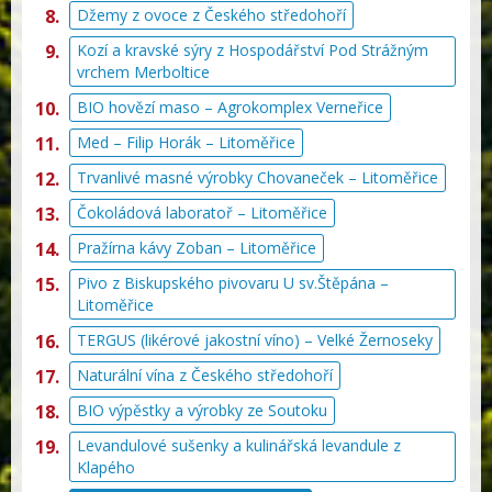
Džemy z ovoce z Českého středohoří
Kozí a kravské sýry z Hospodářství Pod Strážným
vrchem Merboltice
BIO hovězí maso – Agrokomplex Verneřice
Med – Filip Horák – Litoměřice
Trvanlivé masné výrobky Chovaneček – Litoměřice
Čokoládová laboratoř – Litoměřice
Pražírna kávy Zoban – Litoměřice
Pivo z Biskupského pivovaru U sv.Štěpána –
Litoměřice
TERGUS (likérové jakostní víno) – Velké Žernoseky
Naturální vína z Českého středohoří
BIO výpěstky a výrobky ze Soutoku
Levandulové sušenky a kulinářská levandule z
Klapého