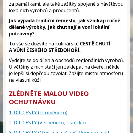
za památkami, ale také zážitky spojené s návštěvou
lokálních výrobců a producentů.
Jak vypadá tradiční řemeslo, jak vznikají ručně
dělané výrobky, jak chutnají a voní lokální
potraviny?
To vše se dozvíte na kulinářské
CESTĚ CHUTÍ
A VŮNÍ ČESKÉHO STŘEDOHOŘÍ.
Vydejte se do dílen a obchodů regionálních výrobců.
U většiny z nich stačí jen zaklepat na dveře, někde
je lepší si dopředu zavolat. Zažijte místní atmosféru
na vlastní kůži!
ZLÉDNĚTE MALOU VIDEO
OCHUTNÁVKU
1. DÍL CESTY (Litoměřicko)
2. DÍL CESTY (Verneřicko, Úštěcko)
3. DÍL CESTY (Moravany, Klapý, Roudnice nad